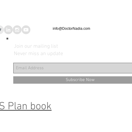
info@DoctorNadia.com
Join our mailing list
Never miss an update
Subscribe Now
S Plan book