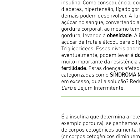
insulina. Como consequência, do
diabetes, hipertensão, fígado gor
demais podem desenvolver. A funç
açúcar no sangue, convertendo a 
gordura corporal, ao mesmo tem
gordura, levando à
obesidade
. A
açúcar da fruta e álcool, para o 
Triglicerídeos. Esses níveis anor
eventualmente, podem levar à
do
muito importante da resistência 
fertilidade
. Estas doenças afetad
categorizadas como
SÍNDROMA 
em excesso, qual a solução? Redu
Carb
e Jejum Intermitente.
É a insulina que determina a re
exemplo gordura), se ganhamos o
de corpos cetogênicos aumenta. 
(or corpos cetogênicos diminuem