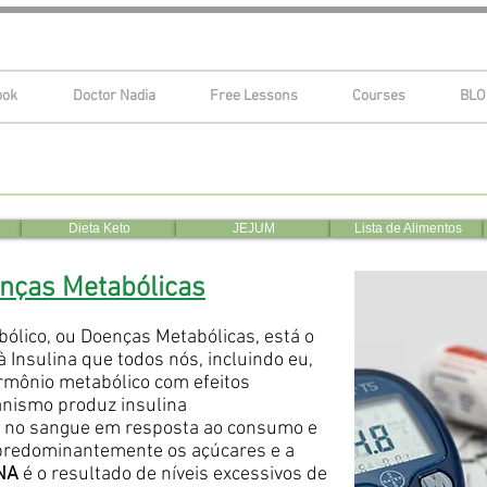
ook
Doctor Nadia
Free Lessons
Courses
BLO
Dieta Keto
JEJUM
Lista de Alimentos
nças Metabólicas
lico, ou Doenças Metabólicas, está o
 Insulina que todos nós, incluindo eu,
mônio metabólico com efeitos
anismo produz insulina
r no sangue em resposta ao consumo e
 predominantemente os açúcares e a
NA
é o resultado de níveis excessivos de