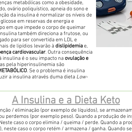
enças metabólicas como a obesidade,
do, ovário poliquístico, apneia do sono e
ão da insulina é normalizar os níveis de
glicose em reservas de energia e
po em que impede o corpo de queimar
 insulina também direciona a frutose, ou
fígado para ser convertida em LDL e
mais de lipídios levarão à
dislipidemia
e,
ença cardiovascular
. Outra consequência
à insulina é o seu impacto na
ovulação e
as pela hiperinsulinemia são
METABÓLICO
. Se o problema é insulina
zir a insulina através duma dieta
Low-
A Insulina e a Dieta Keto
tenção / eliminação (por exemplo de líquidos), se armazen
u perdemos (por exemplo peso). Quando a produção de ins
Neste caso o corpo elimina / queima / perde. Quando a pr
), neste caso o corpo retém / armazena / ganha. Quando se